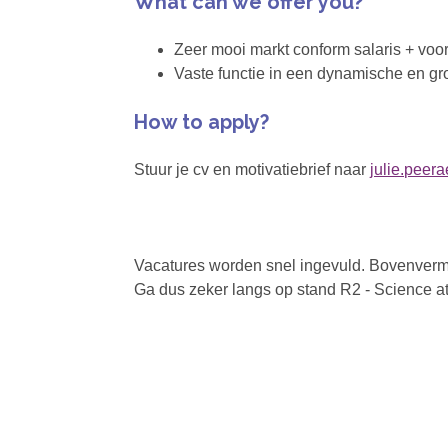
What can we offer you?
Zeer mooi markt conform salaris + voo
Vaste functie in een dynamische en g
How to apply?
Stuur je cv en motivatiebrief naar
julie.peer
Vacatures worden snel ingevuld. Bovenverme
Ga dus zeker langs op stand R2 - Science at