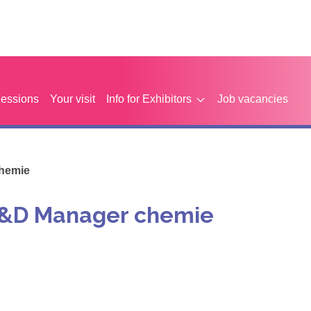
Sessions
Your visit
Info for Exhibitors
Job vacancies
hemie
R&D Manager chemie