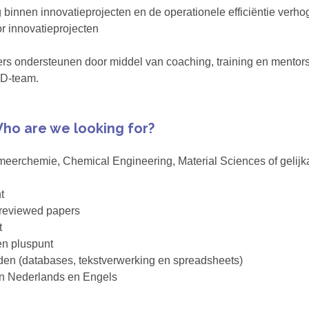
 binnen innovatieprojecten en de operationele efficiëntie verho
r innovatieprojecten
rs ondersteunen door middel van coaching, training en mentor
&D-team.
ho are we looking for?
erchemie, Chemical Engineering, Material Sciences of gelijkaa
t
 reviewed papers
t
en pluspunt
den (databases, tekstverwerking en spreadsheets)
an Nederlands en Engels