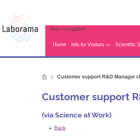
Main navigation
Home
Info for Visitors
Scientific 
Home
Customer support R&D Manager c
Customer support 
(via Science at Work)
Back