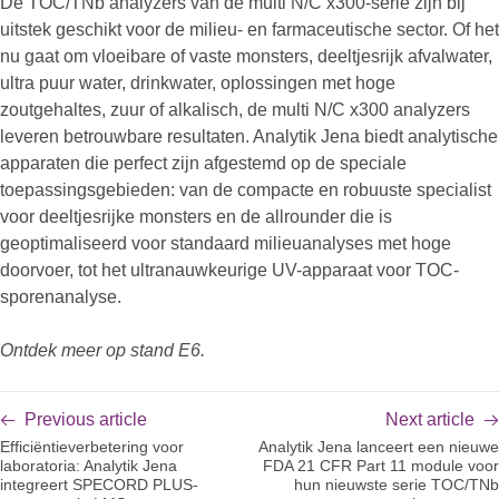
De TOC/TNb analyzers van de multi N/C x300-serie zijn bij
uitstek geschikt voor de milieu- en farmaceutische sector. Of het
nu gaat om vloeibare of vaste monsters, deeltjesrijk afvalwater,
ultra puur water, drinkwater, oplossingen met hoge
zoutgehaltes, zuur of alkalisch, de multi N/C x300 analyzers
leveren betrouwbare resultaten. Analytik Jena biedt analytische
apparaten die perfect zijn afgestemd op de speciale
toepassingsgebieden: van de compacte en robuuste specialist
voor deeltjesrijke monsters en de allrounder die is
geoptimaliseerd voor standaard milieuanalyses met hoge
doorvoer, tot het ultranauwkeurige UV-apparaat voor TOC-
sporenanalyse.
Ontdek meer op stand E6.
Previous article
Next article
Efficiëntieverbetering voor
Analytik Jena lanceert een nieuwe
laboratoria: Analytik Jena
FDA 21 CFR Part 11 module voor
integreert SPECORD PLUS-
hun nieuwste serie TOC/TNb