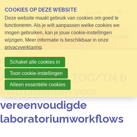
COOKIES OP DEZE WEBSITE
NL
Zoek
Deze website maakt gebruik van cookies om goed te
functioneren. Als je wilt aanpassen welke cookies we
mogen gebruiken, kan je jouw cookie-instellingen
Open menu
wijzigen. Meer informatie is beschikbaar in onze
privacyverklaring
.
Home
Info voor Bezoekers
Schakel alle cookies in
Toon cookie-instellingen
Nieuwe serie TOC/TN b
Alleen essentiële cookies
instrumenten voor
vereenvoudigde
laboratoriumworkflows