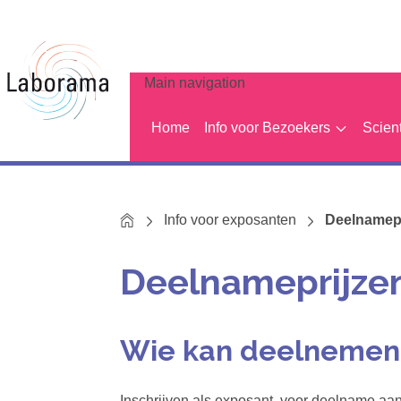
Main navigation
Home
Info voor Bezoekers
Scien
Home
Info voor exposanten
Deelnamep
Deelnameprijze
Wie kan deelnemen
Inschrijven als exposant, voor deelname 