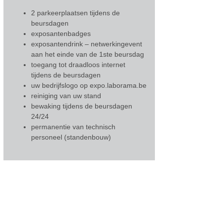
2 parkeerplaatsen tijdens de
beursdagen
exposantenbadges
exposantendrink – netwerkingevent
aan het einde van de 1ste beursdag
toegang tot draadloos internet
tijdens de beursdagen
uw bedrijfslogo op expo.laborama.be
reiniging van uw stand
bewaking tijdens de beursdagen
24/24
permanentie van technisch
personeel (standenbouw)