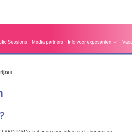
tific Sessions
Media partners
Info voor exposanten
Vaca
rijzen
n
?
aan LABORAMA staat open voor leden van Laborama en