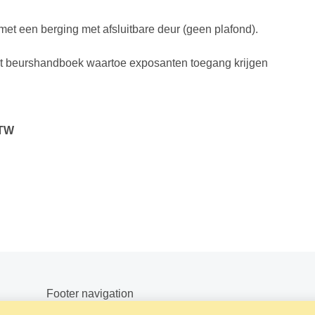
et een berging met afsluitbare deur (geen plafond).
het beurshandboek waartoe exposanten toegang krijgen
BTW
Footer navigation