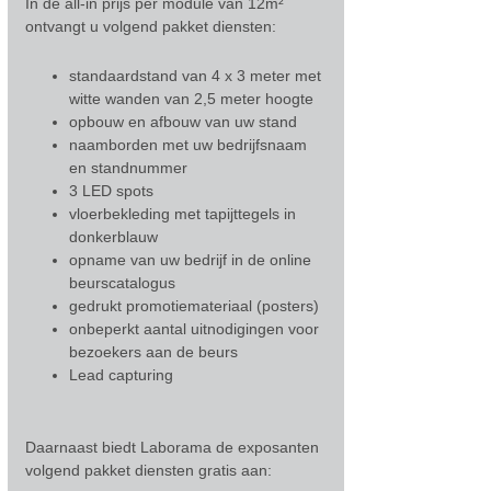
In de all-in prijs per module van 12m²
ontvangt u volgend pakket diensten:
standaardstand van 4 x 3 meter met
witte wanden van 2,5 meter hoogte
opbouw en afbouw van uw stand
naamborden met uw bedrijfsnaam
en standnummer
3 LED spots
vloerbekleding met tapijttegels in
donkerblauw
opname van uw bedrijf in de online
beurscatalogus
gedrukt promotiemateriaal (posters)
onbeperkt aantal uitnodigingen voor
bezoekers aan de beurs
Lead capturing
Daarnaast biedt Laborama de exposanten
volgend pakket diensten gratis aan: