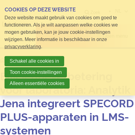
COOKIES OP DEZE WEBSITE
NL
Zoek
Deze website maakt gebruik van cookies om goed te
functioneren. Als je wilt aanpassen welke cookies we
mogen gebruiken, kan je jouw cookie-instellingen
Open menu
wijzigen. Meer informatie is beschikbaar in onze
privacyverklaring
.
Home
Info voor Bezoekers
Schakel alle cookies in
Toon cookie-instellingen
Efficiëntieverbetering
Alleen essentiële cookies
voor laboratoria: Analytik
Jena integreert SPECORD
PLUS-apparaten in LMS-
systemen