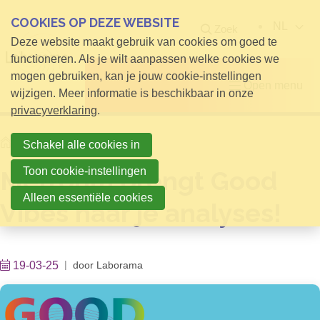
COOKIES OP DEZE WEBSITE
NL
Zoek
Deze website maakt gebruik van cookies om goed te
functioneren. Als je wilt aanpassen welke cookies we
mogen gebruiken, kan je jouw cookie-instellingen
Open menu
wijzigen. Meer informatie is beschikbaar in onze
privacyverklaring
.
Home
Info voor Bezoekers
Schakel alle cookies in
Toon cookie-instellingen
Metrohm brengt Good
Alleen essentiële cookies
Vibes naar je analyses!
19-03-25
door
Laborama