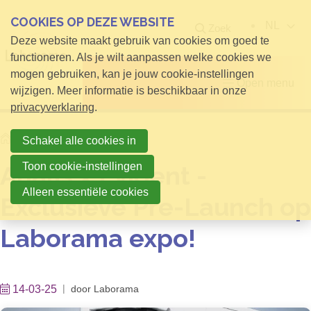
COOKIES OP DEZE WEBSITE
NL
Zoek
Deze website maakt gebruik van cookies om goed te
functioneren. Als je wilt aanpassen welke cookies we
mogen gebruiken, kan je jouw cookie-instellingen
Open menu
wijzigen. Meer informatie is beschikbaar in onze
privacyverklaring
.
Home
Info voor Bezoekers
Schakel alle cookies in
Toon cookie-instellingen
Analis x Evident -
Alleen essentiële cookies
Exclusieve Pre-Launch op
Laborama expo!
14-03-25
door
Laborama