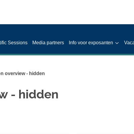
tific Sessions
Media partners
Info voor exposanten
Vaca
on overview - hidden
ew - hidden