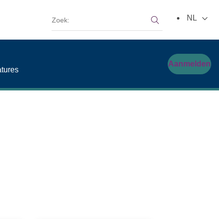
Zoek:
NL
Zoek:
Aanmelden
tures