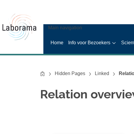
Main navigation
Home
Info voor Bezoekers
Scien
Home
Hidden Pages
Linked
Relati
Relation overvi