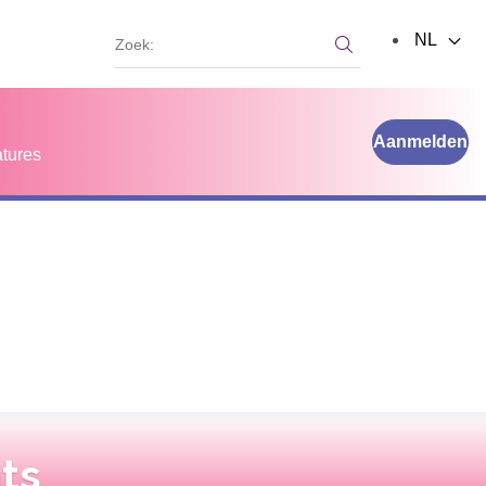
Zoek:
NL
Zoek:
Aanmelden
tures
nts