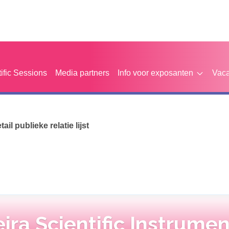
tific Sessions
Media partners
Info voor exposanten
Vaca
etail publieke relatie lijst
ira Scientific Instrume