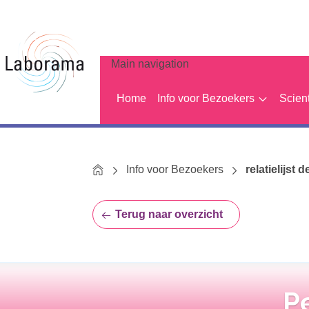
Main navigation
Home
Info voor Bezoekers
Scien
Home
Info voor Bezoekers
relatielijst d
Terug naar overzicht
Pe