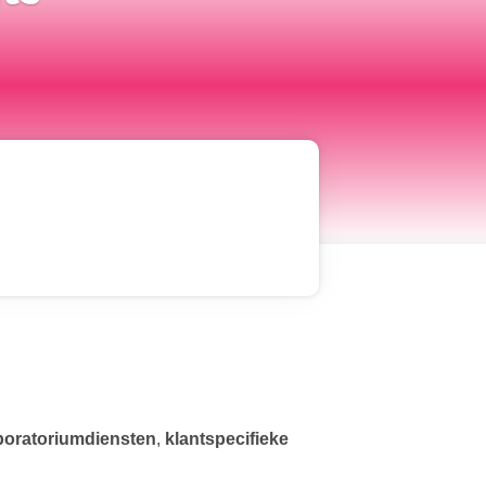
boratoriumdiensten
,
klantspecifieke