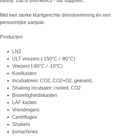
bedrijf. Dat is Biomedico - lab supplies.
Met een sterke klantgerichte dienstverlening én een
persoonlijke aanpak.
Producten:
LN2
ULT vriezers (-150°C / -80°C)
Vriezers (-60°C / -10°C)
Koelkasten
Incubatoren: CO2, CO2+O2, gekoeld,
Shaking incubator: cooled, CO2
Bioveiligheidskasten
LAF kasten
Vriesdrogers
Centrifuges
Shakers
Ijsmachines