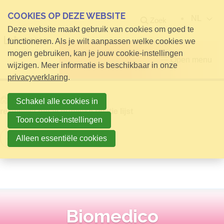
COOKIES OP DEZE WEBSITE
NL
Zoek
Deze website maakt gebruik van cookies om goed te
functioneren. Als je wilt aanpassen welke cookies we
mogen gebruiken, kan je jouw cookie-instellingen
Open menu
wijzigen. Meer informatie is beschikbaar in onze
privacyverklaring
.
Home
Info voor Bezoekers
Schakel alle cookies in
relatielijst detail publieke relatie lijst
Toon cookie-instellingen
Terug naar overzicht
Alleen essentiële cookies
Biomedico