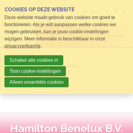
COOKIES OP DEZE WEBSITE
NL
Zoek
Deze website maakt gebruik van cookies om goed te
functioneren. Als je wilt aanpassen welke cookies we
mogen gebruiken, kan je jouw cookie-instellingen
Open menu
wijzigen. Meer informatie is beschikbaar in onze
privacyverklaring
.
Home
Info voor Bezoekers
Schakel alle cookies in
relatielijst detail publieke relatie lijst
Toon cookie-instellingen
Terug naar overzicht
Alleen essentiële cookies
Hamilton Benelux B.V.