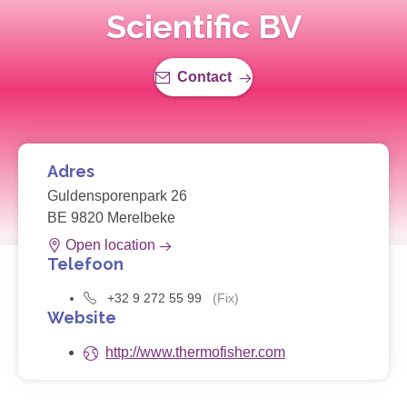
Scientific BV
Contact
Adres
Guldensporenpark 26
BE 9820 Merelbeke
Open location
Telefoon
+32 9 272 55 99
(Fix)
Website
http://www.thermofisher.com