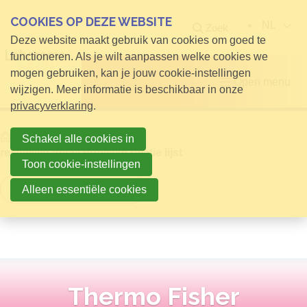
COOKIES OP DEZE WEBSITE
NL
Zoek
Deze website maakt gebruik van cookies om goed te
functioneren. Als je wilt aanpassen welke cookies we
mogen gebruiken, kan je jouw cookie-instellingen
Open menu
wijzigen. Meer informatie is beschikbaar in onze
privacyverklaring
.
Home
Info voor Bezoekers
Schakel alle cookies in
relatielijst detail publieke relatie lijst
Toon cookie-instellingen
Terug naar overzicht
Alleen essentiële cookies
Thermo Fisher