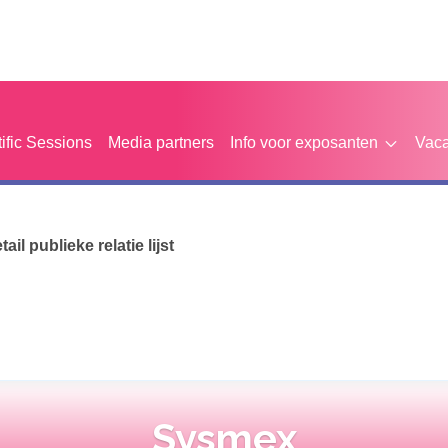
tific Sessions
Media partners
Info voor exposanten
Vaca
etail publieke relatie lijst
Sysmex