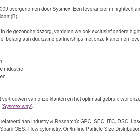
 2009 overgenomen door Sysmex. Een leverancier in hightech an
aart (B).
 in de gezondheidszorg, verdelen we ook exclusief andere high
l belang aan duurzame partnerships met onze klanten en lever
en
e industrie
ken
 vertrouwen van onze klanten en het optimaal gebruik van onze 
e
'
Sysmex way
'
.
erelateerd aan Industry & Research): GPC, SEC, ITC, DSC, Lase
k Spark OES, Flow cytometry, On/In-line Particle Size Distributi