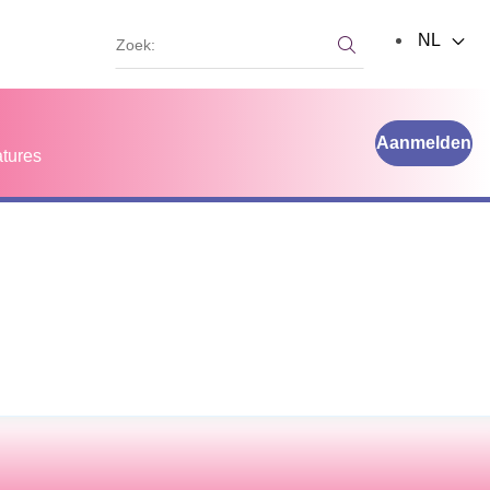
Zoek:
NL
Zoek:
Aanmelden
tures