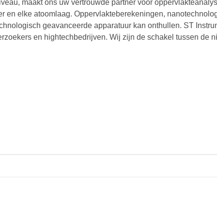
iveau, maakt ons uw vertrouwde partner voor oppervlakteanaly
er en elke atoomlaag. Oppervlakteberekeningen, nanotechnol
echnologisch geavanceerde apparatuur kan onthullen. ST Instru
oekers en hightechbedrijven. Wij zijn de schakel tussen de n