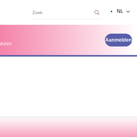
Zoek:
NL
Zoek:
Aanmelden
tures