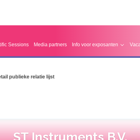
tific Sessions
Media partners
Info voor exposanten
Vaca
etail publieke relatie lijst
ST Instruments B.V.