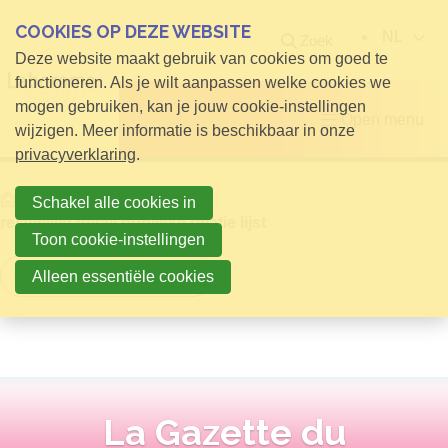
COOKIES OP DEZE WEBSITE
NL
Zoek
Deze website maakt gebruik van cookies om goed te
functioneren. Als je wilt aanpassen welke cookies we
mogen gebruiken, kan je jouw cookie-instellingen
Open menu
wijzigen. Meer informatie is beschikbaar in onze
privacyverklaring
.
Home
Info voor Bezoekers
Schakel alle cookies in
relatielijst detail publieke relatie lijst
Toon cookie-instellingen
Terug naar overzicht
Alleen essentiële cookies
La Gazette du