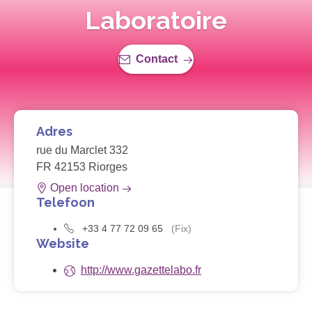
Laboratoire
Contact
Adres
rue du Marclet 332
FR 42153 Riorges
Open location
Telefoon
+33 4 77 72 09 65
(Fix)
Website
http://www.gazettelabo.fr