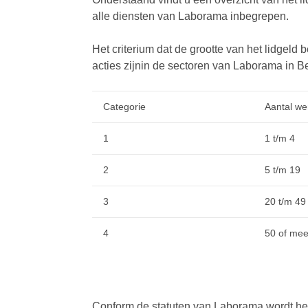
alle diensten van Laborama inbegrepen.
Het criterium dat de grootte van het lidgeld
acties zijnin de sectoren van Laborama in Be
Categorie
Aantal w
1
1 t/m 4
2
5 t/m 19
3
20 t/m 49
4
50 of mee
Conform de statuten van Laborama wordt het