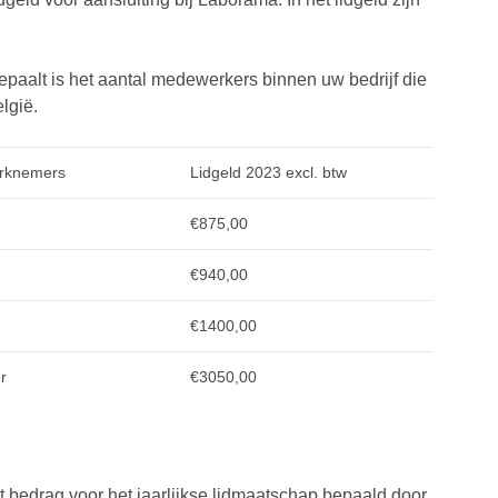
 bepaalt is het aantal medewerkers binnen uw bedrijf die
lgië.
erknemers
Lidgeld 2023 excl. btw
€875,00
€940,00
€1400,00
r
€3050,00
 bedrag voor het jaarlijkse lidmaatschap bepaald door