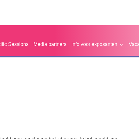
tific Sessions
Media partners
Info voor exposanten
Vaca
geld voor aansluiting bij Laborama. In het lidgeld zijn