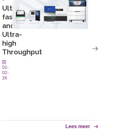
Ultra-
fast
and
Ultra-
high
Throughput
01-
02-
26
A
NEW
Range
of
Affordable
Next
Lees meer
Generation
Sequencing