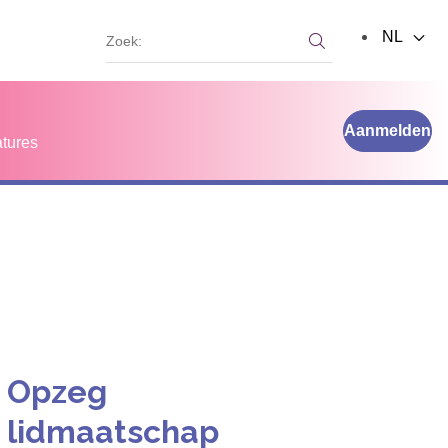
Zoek:
NL
Zoek:
Aanmelden
tures
Opzeg
lidmaatschap