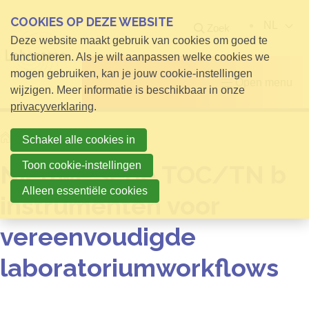
COOKIES OP DEZE WEBSITE
NL
Zoek
Deze website maakt gebruik van cookies om goed te
functioneren. Als je wilt aanpassen welke cookies we
mogen gebruiken, kan je jouw cookie-instellingen
Open menu
wijzigen. Meer informatie is beschikbaar in onze
privacyverklaring
.
Home
Info voor Bezoekers
Schakel alle cookies in
Toon cookie-instellingen
Nieuwe serie TOC/TN b
Alleen essentiële cookies
instrumenten voor
vereenvoudigde
laboratoriumworkflows