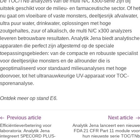
De TOC/TNb analyzers van de multi N/C x300-serie zijn bij
uitstek geschikt voor de milieu- en farmaceutische sector. Of het
nu gaat om vloeibare of vaste monsters, deeltjesrijk afvalwater,
ultra puur water, drinkwater, oplossingen met hoge
zoutgehaltes, zuur of alkalisch, de multi N/C x300 analyzers
leveren betrouwbare resultaten. Analytik Jena biedt analytische
apparaten die perfect zijn afgestemd op de speciale
toepassingsgebieden: van de compacte en robuuste specialist
voor deeltjesrijke monsters en de allrounder die is
geoptimaliseerd voor standaard milieuanalyses met hoge
doorvoer, tot het ultranauwkeurige UV-apparaat voor TOC-
sporenanalyse.
Ontdek meer op stand E6.
Previous article
Next article
Efficiëntieverbetering voor
Analytik Jena lanceert een nieuwe
laboratoria: Analytik Jena
FDA 21 CFR Part 11 module voor
integreert SPECORD PLUS-
hun nieuwste serie TOC/TNb