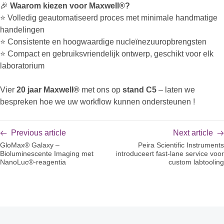
🎉
Waarom kiezen voor Maxwell®?
⭐ Volledig geautomatiseerd proces met minimale handmatige
handelingen
⭐ Consistente en hoogwaardige nucleïnezuuropbrengsten
⭐ Compact en gebruiksvriendelijk ontwerp, geschikt voor elk
laboratorium
Vier
20 jaar Maxwell®
met ons op
stand C5
– laten we
bespreken hoe we uw workflow kunnen ondersteunen !
Previous article
Next article
GloMax® Galaxy –
Peira Scientific Instruments
Bioluminescente Imaging met
introduceert fast-lane service voor
NanoLuc®-reagentia
custom labtooling