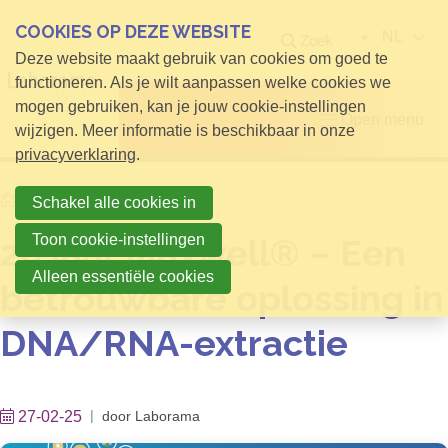
COOKIES OP DEZE WEBSITE
NL
Zoek
Deze website maakt gebruik van cookies om goed te
functioneren. Als je wilt aanpassen welke cookies we
mogen gebruiken, kan je jouw cookie-instellingen
Open menu
wijzigen. Meer informatie is beschikbaar in onze
privacyverklaring
.
Home
Info voor Bezoekers
Schakel alle cookies in
Toon cookie-instellingen
20 jaar Maxwell® – Een
Alleen essentiële cookies
betrouwbare oplossing in
DNA/RNA-extractie
27-02-25
door
Laborama