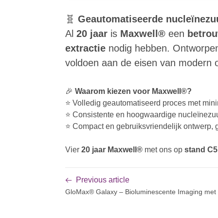
🧬
Geautomatiseerde nucleïnezuu
Al
20 jaar
is
Maxwell®
een
betro
extractie
nodig hebben. Ontworpen v
voldoen aan de eisen van modern 
🎉
Waarom kiezen voor Maxwell®?
⭐ Volledig geautomatiseerd proces met mi
⭐ Consistente en hoogwaardige nucleïnez
⭐ Compact en gebruiksvriendelijk ontwerp, g
Vier
20 jaar Maxwell®
met ons op
stand C5
Previous article
GloMax® Galaxy – Bioluminescente Imaging met