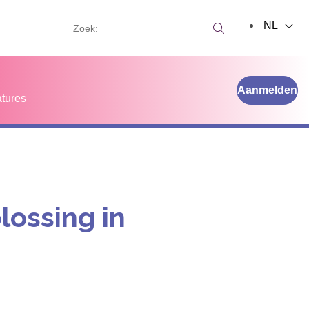
Zoek:
NL
Zoek:
Aanmelden
tures
lossing in