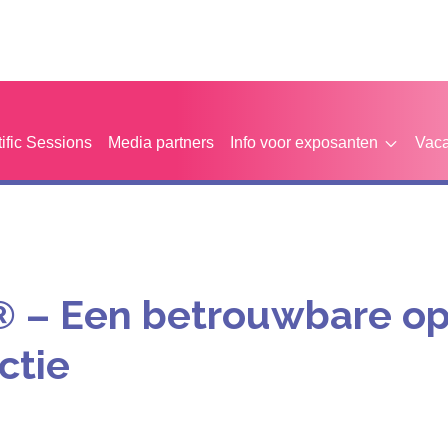
tific Sessions
Media partners
Info voor exposanten
Vaca
® – Een betrouwbare op
ctie