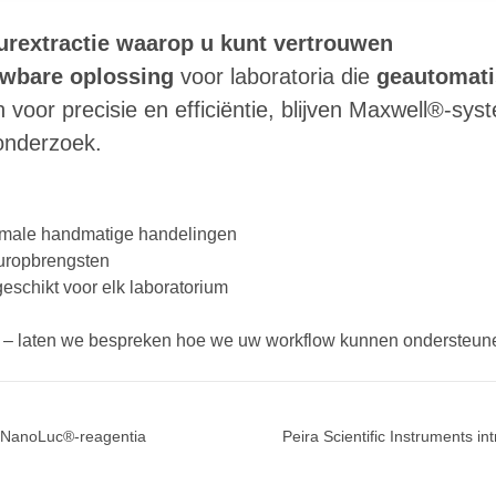
rextractie waarop u kunt vertrouwen
uwbare oplossing
voor laboratoria die
geautomati
oor precisie en efficiëntie, blijven Maxwell®-sys
onderzoek.
nimale handmatige handelingen
uuropbrengsten
eschikt voor elk laboratorium
– laten we bespreken hoe we uw workflow kunnen ondersteune
 NanoLuc®-reagentia
Peira Scientific Instruments in