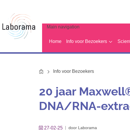
Main navigation
Home
Info voor Bezoekers
Scien
Home
Info voor Bezoekers
20 jaar Maxwell
DNA/RNA-extra
27-02-25
door
Laborama