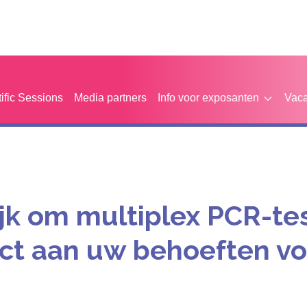
tific Sessions
Media partners
Info voor exposanten
Vaca
ijk om multiplex PCR-te
ct aan uw behoeften v