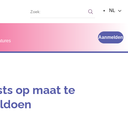
Zoek:
NL
Zoek:
Aanmelden
tures
sts op maat te
oldoen