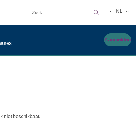
Zoek:
NL
Zoek:
Aanmelden
tures
jk niet beschikbaar.