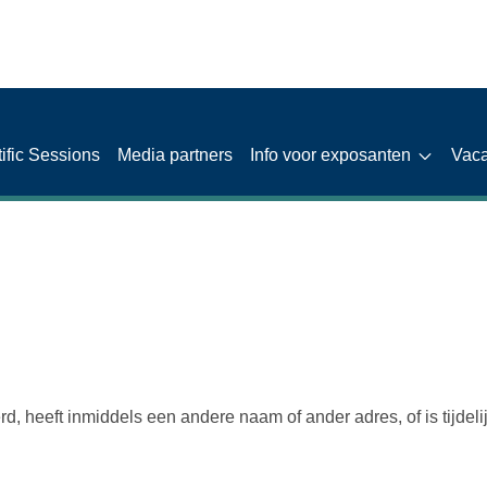
tific Sessions
Media partners
Info voor exposanten
Vaca
d, heeft inmiddels een andere naam of ander adres, of is tijdeli