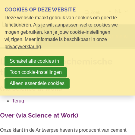
COOKIES OP DEZE WEBSITE
NL
Zoek
Deze website maakt gebruik van cookies om goed te
functioneren. Als je wilt aanpassen welke cookies we
mogen gebruiken, kan je jouw cookie-instellingen
Open menu
wijzigen. Meer informatie is beschikbaar in onze
privacyverklaring
.
Laborant fysicochemische
Schakel alle cookies in
testen
Toon cookie-instellingen
Alleen essentiële cookies
(via Science at Work)
Terug
Over (via Science at Work)
Onze klant in de Antwerpse haven is producent van cement.