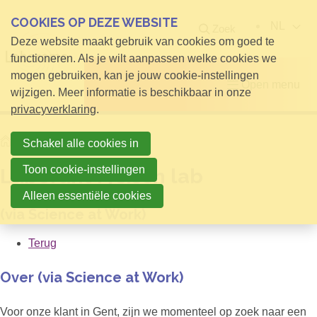
COOKIES OP DEZE WEBSITE
NL
Zoek
Deze website maakt gebruik van cookies om goed te
functioneren. Als je wilt aanpassen welke cookies we
mogen gebruiken, kan je jouw cookie-instellingen
Open menu
wijzigen. Meer informatie is beschikbaar in onze
privacyverklaring
.
Home
Laborant fysisch lab
Schakel alle cookies in
Toon cookie-instellingen
Laborant fysisch lab
Alleen essentiële cookies
(via Science at Work)
Terug
Over (via Science at Work)
Voor onze klant in Gent, zijn we momenteel op zoek naar een