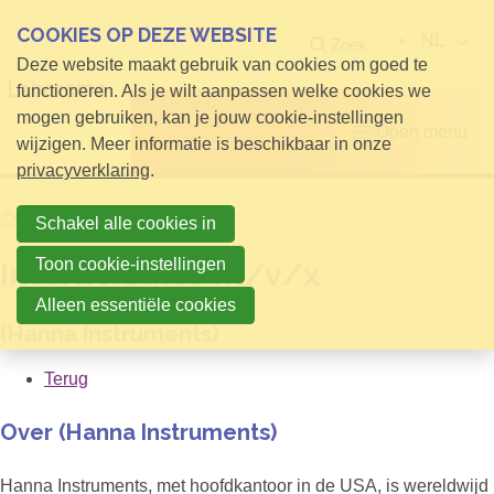
COOKIES OP DEZE WEBSITE
NL
Zoek
Deze website maakt gebruik van cookies om goed te
functioneren. Als je wilt aanpassen welke cookies we
mogen gebruiken, kan je jouw cookie-instellingen
Open menu
wijzigen. Meer informatie is beschikbaar in onze
privacyverklaring
.
Home
Interne Sales m/v/x
Schakel alle cookies in
Toon cookie-instellingen
Interne Sales m/v/x
Alleen essentiële cookies
(Hanna Instruments)
Terug
Over (Hanna Instruments)
Hanna Instruments, met hoofdkantoor in de USA, is wereldwijd