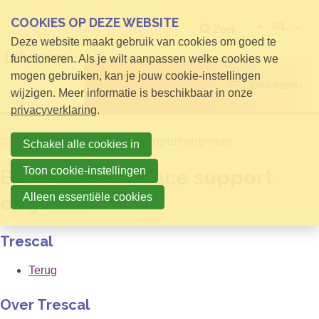
COOKIES OP DEZE WEBSITE
NL
Zoek
Deze website maakt gebruik van cookies om goed te
functioneren. Als je wilt aanpassen welke cookies we
mogen gebruiken, kan je jouw cookie-instellingen
Open menu
wijzigen. Meer informatie is beschikbaar in onze
privacyverklaring
.
Home
Ervaren workplace support engineer
Schakel alle cookies in
Toon cookie-instellingen
Ervaren workplace support
Alleen essentiële cookies
engineer
Trescal
Terug
Over Trescal