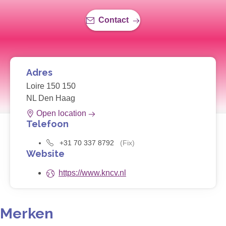
Contact
Adres
Loire 150 150
NL Den Haag
Open location
Telefoon
+31 70 337 8792
(Fix)
Website
https://www.kncv.nl
Merken