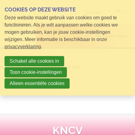
COOKIES OP DEZE WEBSITE
NL
Zoek
Deze website maakt gebruik van cookies om goed te
functioneren. Als je wilt aanpassen welke cookies we
mogen gebruiken, kan je jouw cookie-instellingen
Open menu
wijzigen. Meer informatie is beschikbaar in onze
privacyverklaring
.
Home
Info voor Bezoekers
Schakel alle cookies in
relatielijst detail publieke relatie lijst
Toon cookie-instellingen
Terug naar overzicht
Alleen essentiële cookies
KNCV