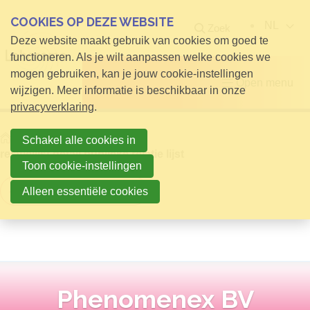
COOKIES OP DEZE WEBSITE
NL
Zoek
Deze website maakt gebruik van cookies om goed te
functioneren. Als je wilt aanpassen welke cookies we
mogen gebruiken, kan je jouw cookie-instellingen
Open menu
wijzigen. Meer informatie is beschikbaar in onze
privacyverklaring
.
Home
Info voor Bezoekers
Schakel alle cookies in
relatielijst detail publieke relatie lijst
Toon cookie-instellingen
Terug naar overzicht
Alleen essentiële cookies
Phenomenex BV