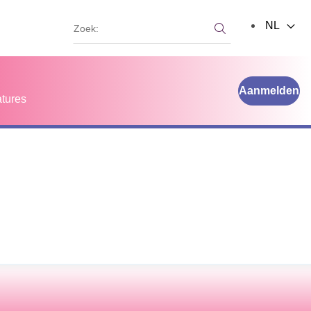
Zoek:
NL
Zoek:
Aanmelden
tures