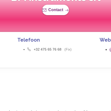
Contact
Telefoon
Web
+32 475 65 76 68
(Fix)