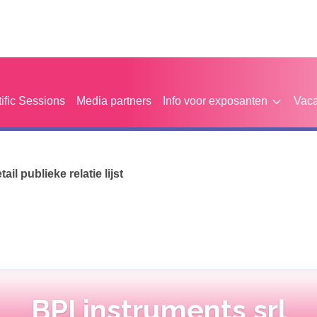
tific Sessions
Media partners
Info voor exposanten
Vaca
etail publieke relatie lijst
BPI instruments srl