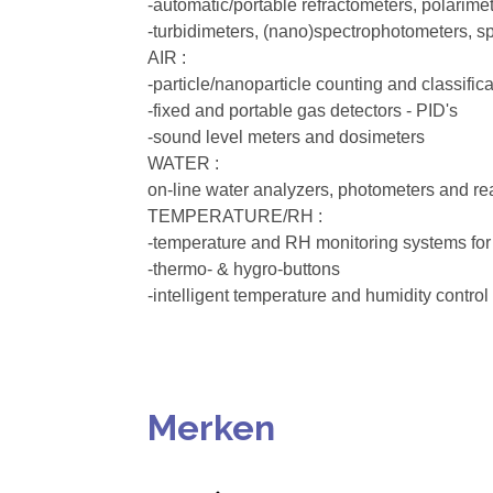
-automatic/portable refractometers, polarim
-turbidimeters, (nano)spectrophotometers, sp
AIR :
-particle/nanoparticle counting and classific
-fixed and portable gas detectors - PID's
-sound level meters and dosimeters
WATER :
on-line water analyzers, photometers and re
TEMPERATURE/RH :
-temperature and RH monitoring systems for
-thermo- & hygro-buttons
-intelligent temperature and humidity control 
Merken