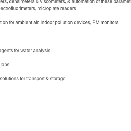
eters, densimeters & viscometers, & automation of these paramet
ectrofluorimeters, microplate readers
ation for ambient air, indoor pollution devices, PM monitors
agents for water analysis
 labs
solutions for transport & storage