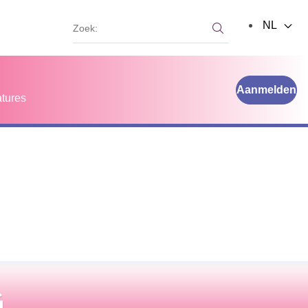
Zoek:
NL
Zoek:
Aanmelden
tures
G