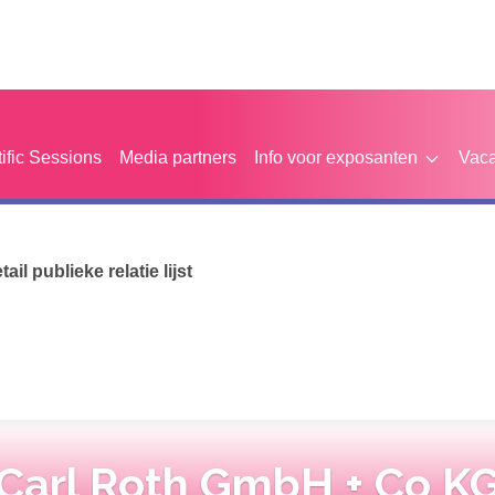
tific Sessions
Media partners
Info voor exposanten
Vaca
etail publieke relatie lijst
Carl Roth GmbH + Co K