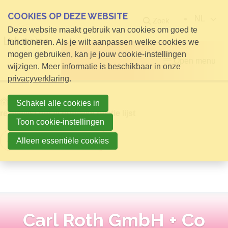
COOKIES OP DEZE WEBSITE
NL
Zoek
Deze website maakt gebruik van cookies om goed te
functioneren. Als je wilt aanpassen welke cookies we
mogen gebruiken, kan je jouw cookie-instellingen
Open menu
wijzigen. Meer informatie is beschikbaar in onze
privacyverklaring
.
Home
Info voor Bezoekers
Schakel alle cookies in
relatielijst detail publieke relatie lijst
Toon cookie-instellingen
Terug naar overzicht
Alleen essentiële cookies
Carl Roth GmbH + Co