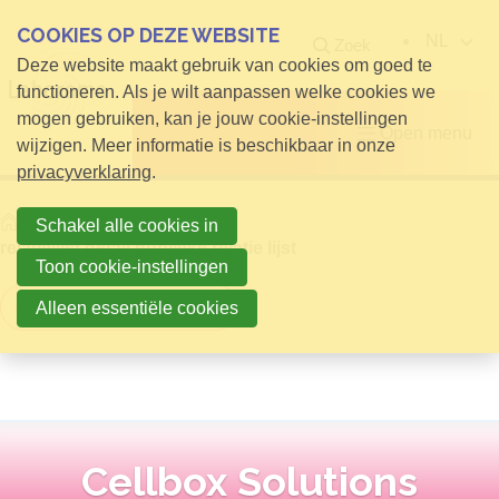
COOKIES OP DEZE WEBSITE
NL
Zoek
Deze website maakt gebruik van cookies om goed te
functioneren. Als je wilt aanpassen welke cookies we
mogen gebruiken, kan je jouw cookie-instellingen
Open menu
wijzigen. Meer informatie is beschikbaar in onze
privacyverklaring
.
Home
Info voor Bezoekers
Schakel alle cookies in
relatielijst detail publieke relatie lijst
Toon cookie-instellingen
Terug naar overzicht
Alleen essentiële cookies
Cellbox Solutions