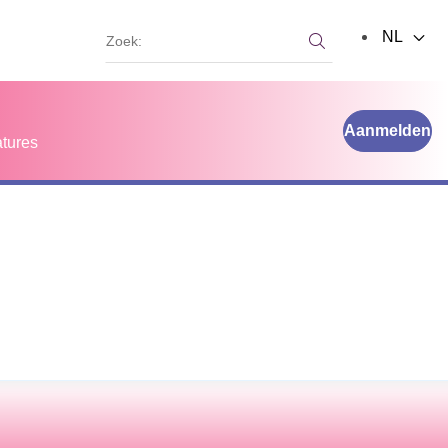
Zoek:
NL
Zoek:
Aanmelden
tures