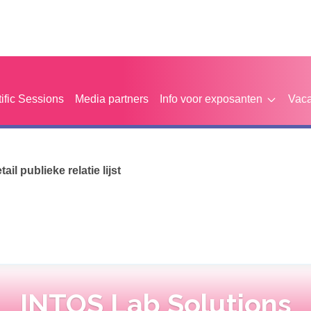
tific Sessions
Media partners
Info voor exposanten
Vaca
etail publieke relatie lijst
INTOS Lab Solutions