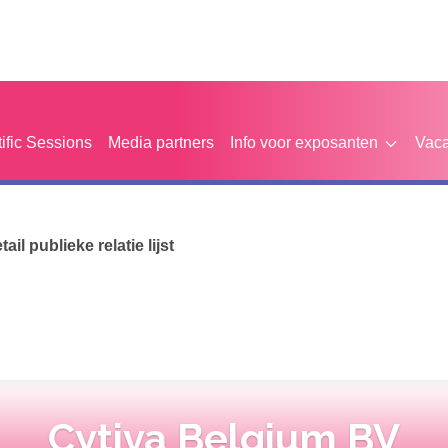
tific Sessions
Media partners
Info voor exposanten
Vaca
etail publieke relatie lijst
Cytiva Belgium BV