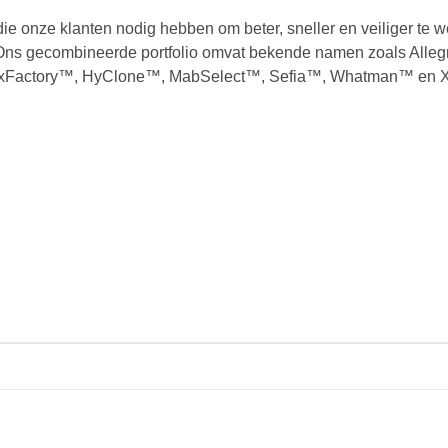
e onze klanten nodig hebben om beter, sneller en veiliger te wer
. Ons gecombineerde portfolio omvat bekende namen zoals Al
xFactory™, HyClone™, MabSelect™, Sefia™, Whatman™ en X