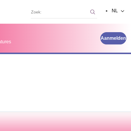
Zoek:
NL
Zoek:
Aanmelden
tures