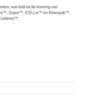
ken, wat leidt tot de levering van
legro™, Supor™, iCELLis™ en Kleenpak™,
cellerex™.