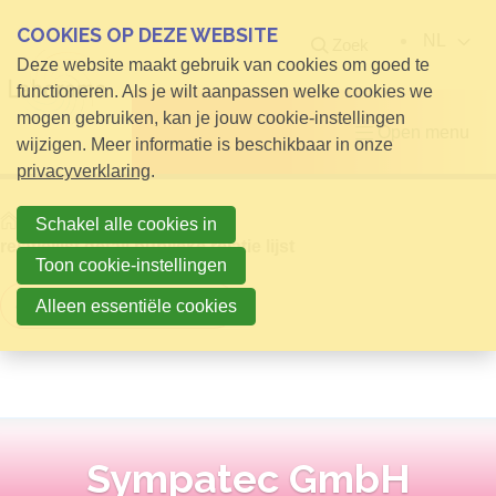
COOKIES OP DEZE WEBSITE
NL
Zoek
Deze website maakt gebruik van cookies om goed te
functioneren. Als je wilt aanpassen welke cookies we
mogen gebruiken, kan je jouw cookie-instellingen
Open menu
wijzigen. Meer informatie is beschikbaar in onze
privacyverklaring
.
Home
Info voor Bezoekers
Schakel alle cookies in
relatielijst detail publieke relatie lijst
Toon cookie-instellingen
Terug naar overzicht
Alleen essentiële cookies
Sympatec GmbH