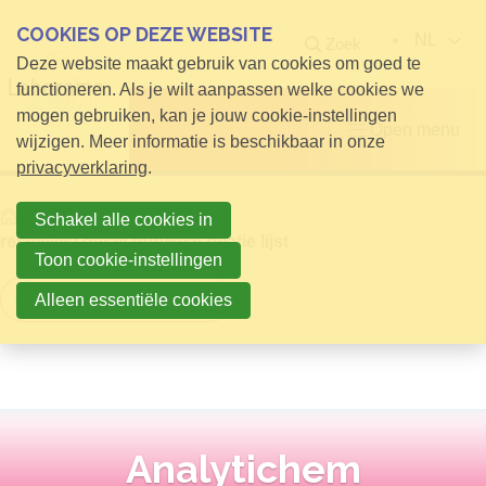
COOKIES OP DEZE WEBSITE
NL
Zoek
Deze website maakt gebruik van cookies om goed te
functioneren. Als je wilt aanpassen welke cookies we
mogen gebruiken, kan je jouw cookie-instellingen
Open menu
wijzigen. Meer informatie is beschikbaar in onze
privacyverklaring
.
Home
Info voor Bezoekers
Schakel alle cookies in
relatielijst detail publieke relatie lijst
Toon cookie-instellingen
Terug naar overzicht
Alleen essentiële cookies
Analytichem