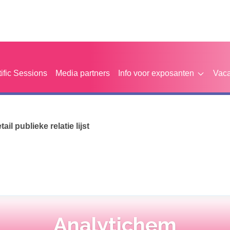
tific Sessions
Media partners
Info voor exposanten
Vaca
etail publieke relatie lijst
Analytichem