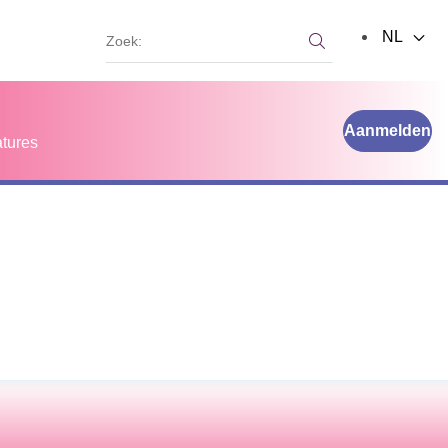
Zoek:
NL
Zoek:
Aanmelden
tures