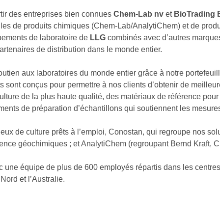
rtir des entreprises bien connues
Chem-Lab nv
et
BioTrading 
feuilles de produits chimiques (Chem-Lab/AnalytiChem) et de produ
ements de laboratoire de
LLG
combinés avec d’autres marques 
artenaires de distribution dans le monde entier.
utien aux laboratoires du monde entier grâce à notre portefeuil
s sont conçus pour permettre à nos clients d’obtenir de meilleu
lture de la plus haute qualité, des matériaux de référence pour
nts de préparation d’échantillons qui soutiennent les mesures
x de culture prêts à l’emploi, Conostan, qui regroupe nos solut
nce géochimiques ; et AnalytiChem (regroupant Bernd Kraft, 
ne équipe de plus de 600 employés répartis dans les centres de
Nord et l’Australie.