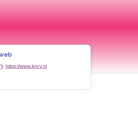
 web
https://www.kncv.nl