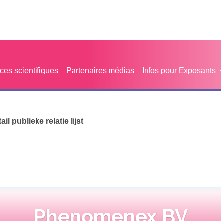
es scientifiques
Partenaires médias
Infos pour Exposants
tail publieke relatie lijst
Phenomenex BV