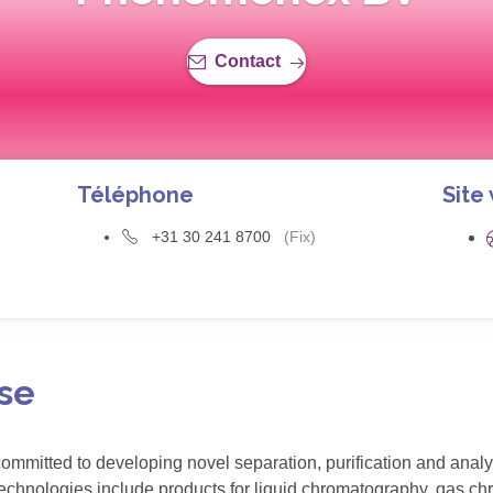
Contact
Téléphone
Site
+31 30 241 8700
(Fix)
ise
mitted to developing novel separation, purification and analytic
echnologies include products for liquid chromatography, gas ch