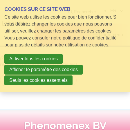
COOKIES SUR CE SITE WEB
FR
Rechercher
Ce site web utilise les cookies pour bien fonctionner. Si
vous désirez changer les cookies que nous pouvons
utiliser, veuillez changer les paramètres des cookies.
Open menu
Vous pouvez consuler notre
politique de confidentialité
pour plus de détails sur notre utilisation de cookies.
Home
infos pour Visiteurs
Activer tous les cookies
relatielijst detail publieke relatie lijst
Afficher le paramètre des cookies
Retour à la vue d'ensemble
Seuls les cookies essentiels
Phenomenex BV