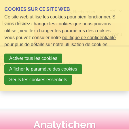
COOKIES SUR CE SITE WEB
FR
Rechercher
Ce site web utilise les cookies pour bien fonctionner. Si
vous désirez changer les cookies que nous pouvons
utiliser, veuillez changer les paramètres des cookies.
Open menu
Vous pouvez consuler notre
politique de confidentialité
pour plus de détails sur notre utilisation de cookies.
Home
infos pour Visiteurs
Activer tous les cookies
relatielijst detail publieke relatie lijst
Afficher le paramètre des cookies
Retour à la vue d'ensemble
Seuls les cookies essentiels
Analytichem