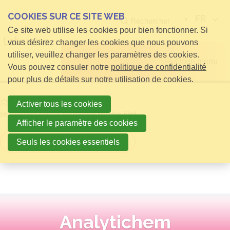
COOKIES SUR CE SITE WEB
FR
Rechercher
Ce site web utilise les cookies pour bien fonctionner. Si
vous désirez changer les cookies que nous pouvons
utiliser, veuillez changer les paramètres des cookies.
Open menu
Vous pouvez consuler notre
politique de confidentialité
pour plus de détails sur notre utilisation de cookies.
Home
infos pour Visiteurs
Activer tous les cookies
relatielijst detail publieke relatie lijst
Afficher le paramètre des cookies
Retour à la vue d'ensemble
Seuls les cookies essentiels
Analytichem