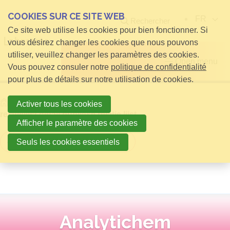
COOKIES SUR CE SITE WEB
FR
Rechercher
Ce site web utilise les cookies pour bien fonctionner. Si
vous désirez changer les cookies que nous pouvons
utiliser, veuillez changer les paramètres des cookies.
Open menu
Vous pouvez consuler notre
politique de confidentialité
pour plus de détails sur notre utilisation de cookies.
Home
infos pour Visiteurs
Activer tous les cookies
relatielijst detail publieke relatie lijst
Afficher le paramètre des cookies
Retour à la vue d'ensemble
Seuls les cookies essentiels
Analytichem